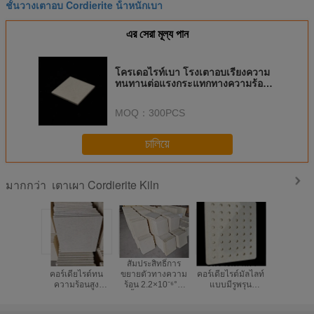
ชั้นวางเตาอบ Cordierite น้ําหนักเบา
এর সেরা মূল্য পান
โครเดอไรท์เบา โรงเตาอบเรียงความ
ทนทานต่อแรงกระแทกทางความร้อน
200u2103
MOQ：
300PCS
চালিয়ে
เตาเผา Cordierite Kiln
มากกว่า
ชั้นวางเตาเผา
สัมประสิทธิ์การ
ชั้นวางเตาเผา
ชั้นวาง
คอร์เดียไรต์ทน
ขยายตัวทางความ
คอร์เดียไรต์มัลไลท์
Cordierite ส
ความร้อนสูง
ร้อน 2.2×10⁻⁶°C
แบบมีรูพรุน
ที่มีสัดส
200°C หนา 10 ถึง
ชั้นวางเตาเผา
ทนทานสูง เหมาะ
ขยายความร
30 มม. ทนทาน
คอร์เดียไรต์มัลไลต์
สำหรับเตาเผา
× 10-6 ต่อ