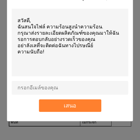
ความหนา: 10-30 มิลลิเมตร
วัสดุ: ทนต่ออุณหภูมิสูง Cordierite Mullite kiln plate
ลักษณะ: โครเดอไรท์ โฟนเรลฟ์ โครเดอไรท์ มัลลิต สล็อบ
ปริมาตรเทคนิค:
ความทนทาน
สูง
การใช้งาน
การเผาไหม้
ความหนา
10-30 มม.
ความทนทานต่อการกระแทกทางความร้อน
200 °C
ความต้านทานความร้อน
1300°C
สี
ขาวหรือเหลือง
วัสดุ
โคร์เดอริต-มูลลิต
เสนอ
ความหนาแน่น
1.9-2.2 กรัม/ซม.
ขนาด
ปรับแต่ง
พื้นที่
ไม่กระจก