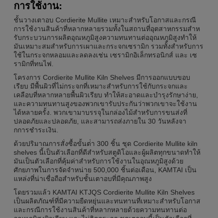
การใช้งาน:
ชั้นวางเตาอบ Cordierite Mullite เหมาะสําหรับโอกาสและกรณี
การใช้งานสินค้าที่หลากหลายรวมทั้งในสถานที่อุตสาหกรรมสําห
รับกระบวนการผลิตอุณหภูมิสูงความทนทานต่ออุณหภูมิสูงทําให้
มันเหมาะสมสําหรับการเผาและกระจกเซรามิก รวมทั้งสําหรับการ
ใช้ในกระจกหลอมและลดลงเช่น เซรามิกอิเล็กทรอนิกส์ และ เซ
รามิกที่ทนไฟ.
โครงการ Cordierite Mullite Kiln Shelves มีการออกแบบขอบ
เรียบ มีพื้นผิวที่ไม่กระจกที่เหมาะสําหรับการใช้กับกระจกและ
เคลือบที่หลากหลายพื้นผิวเรียบ ทําให้สะอาดและบํารุงรักษาง่าย,
และความทนทานสูงของพวกเขารับประกันว่าพวกเขาจะใช้งาน
ได้หลายครั้ง. พวกเขามาบรรจุในกล่องไม้สําหรับการขนส่งที่
ปลอดภัยและปลอดภัย, และสามารถส่งภายใน 30 วันหลังจา
กการชําระเงิน.
ด้วยปริมาณการสั่งซื้อขั้นต่ํา 300 ชิ้น ชุด Cordierite Mullite kiln
shelves นี้เป็นตัวเลือกที่ดีสําหรับสตูดิโอและผู้ผลิตทุกขนาดทําให้
มันเป็นตัวเลือกที่คุ้มค่าสําหรับการใช้งานในอุณหภูมิสูงด้วย
ศักยภาพในการจัดจําหน่าย 500,000 ชิ้นต่อเดือน, KAMTAI เป็น
แหล่งที่น่าเชื่อถือสําหรับชั้นเตาอบที่มีคุณภาพสูง
โดยรวมแล้ว KAMTAI KTJQS Cordierite Mullite Kiln Shelves
เป็นผลิตภัณฑ์ที่มีความยืดหยุ่นและทนทานที่เหมาะสําหรับโอกาส
และกรณีการใช้งานสินค้าที่หลากหลายด้วยความทนทานต่อ