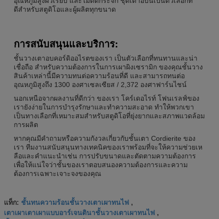
อุณหภูมิสูงผิวเรียบ และไม่ติดกระจก ชุดเตาอบนี้เป็นตัวเลือกที่
ดีสําหรับสตูดิโอและผู้ผลิตทุกขนาด
การสนับสนุนและบริการ:
ชั้นวางเตาอบคอร์ดิออไรตของเรา เป็นตัวเลือกที่ทนทานและน่า
เชื่อถือ สําหรับความต้องการในการเผาผิงเซรามิก ของคุณชั้นวาง
สินค้าเหล่านี้มีความทนต่อความร้อนที่ดี และสามารถทนต่อ
อุณหภูมิสูงถึง 1300 องศาเซลเซียส / 2,372 องศาฟาร์นไชน์
นอกเหนือจากผลงานที่ดีกว่า ของเรา โคร์เดอไรท์ โฟนเรลฟ์ของ
เรายังง่ายในการบํารุงรักษาและทําความสะอาด ทําให้พวกเขา
เป็นทางเลือกที่เหมาะสมสําหรับสตูดิโอที่ยุ่งยากและสภาพแวดล้อม
การผลิต
หากคุณมีคําถามหรือความกังวลเกี่ยวกับชั้นเตา Cordierite ของ
เรา ทีมงานสนับสนุนทางเทคนิคของเราพร้อมที่จะให้ความช่วยเห
ลือและคําแนะนําเช่น การปรับขนาดและตัดตามความต้องการ
เพื่อให้แน่ใจว่าชั้นของเราตอบสนองความต้องการและความ
ต้องการเฉพาะเจาะจงของคุณ
ชั้นทนความร้อนชั้นวางเตาเผาทนไฟ
แท็ก:
,
เตาเผาเตาเผาแบบอาร์เจนตินาชั้นวางเตาเผาทนไฟ
,