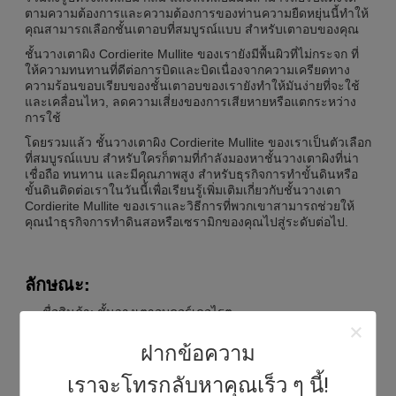
ตามความต้องการและความต้องการของท่านความยืดหยุ่นนี้ทําให้
คุณสามารถเลือกชั้นเตาอบที่สมบูรณ์แบบ สําหรับเตาอบของคุณ
ชั้นวางเตาผิง Cordierite Mullite ของเรายังมีพื้นผิวที่ไม่กระจก ที่
ให้ความทนทานที่ดีต่อการบิดและบิดเนื่องจากความเครียดทาง
ความร้อนขอบเรียบของชั้นเตาอบของเรายังทําให้มันง่ายที่จะใช้
และเคลื่อนไหว, ลดความเสี่ยงของการเสียหายหรือแตกระหว่าง
การใช้
โดยรวมแล้ว ชั้นวางเตาผิง Cordierite Mullite ของเราเป็นตัวเลือก
ที่สมบูรณ์แบบ สําหรับใครก็ตามที่กําลังมองหาชั้นวางเตาผิงที่น่า
เชื่อถือ ทนทาน และมีคุณภาพสูง สําหรับธุรกิจการทําขั้นดินหรือ
ขั้นดินติดต่อเราในวันนี้เพื่อเรียนรู้เพิ่มเติมเกี่ยวกับชั้นวางเตา
Cordierite Mullite ของเราและวิธีการที่พวกเขาสามารถช่วยให้
คุณนําธุรกิจการทําดินสอหรือเซรามิกของคุณไปสู่ระดับต่อไป.
ลักษณะ:
ชื่อสินค้า: ชั้นวางเตาอบคอร์เดอไรต
ขอบ: เนียน
ฝากข้อความ
สี: ขาว หรือเหลือง
ขนาด: ปรับแต่ง
เราจะโทรกลับหาคุณเร็ว ๆ นี้!
ความทนทานสูง