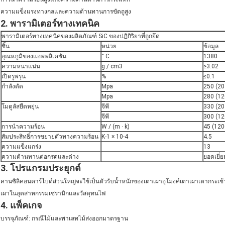
ความแข็งแรงทางกลและความต้านทานการขัดถูสูง
2. พารามิเตอร์ทางเทคนิค
พารามิเตอร์ทางเทคนิคของผลิตภัณฑ์ SiC ของปฏิกิริยาที่ถูกยึด
ชิ้น
หน่วย
ข้อมูล
อุณหภูมิของแอพพลิเคชัน
° C
1380
ความหนาแน่น
g / cm3
≥3.02
เปิดรูพรุน
%
≤0.1
กำลังดัด
Mpa
250 (20
Mpa
280 (12
โมดูลัสยืดหยุ่น
จีพี
330 (20
จีพี
300 (12
การนำความร้อน
W / (m · k)
45 (120
สัมประสิทธิ์การขยายตัวทางความร้อน
K-1 × 10-4
4.5
ความแข็งแกร่ง
13
ความต้านทานต่อกรดและด่าง
ยอดเยี่ย
3. โปรแกรมประยุกต์
คานซิลิคอนคาร์ไบด์ส่วนใหญ่จะใช้เป็นตัวรับน้ำหนักของเตาเผาอุโมงค์เตาเผาเตากระเช้
เผาในอุตสาหกรรมเซรามิกและวัสดุทนไฟ
4. แพ็คเกจ
บรรจุภัณฑ์: กรณีไม้และพาเลทไม้ส่งออกมาตรฐาน