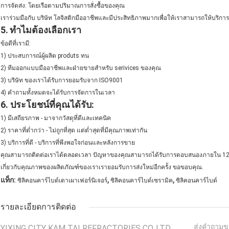
การจัดส่ง: โดยเรือตามปริมาณการสั่งซื้อของคุณ
เราร่วมมือกับ บริษัท โลจิสติกมืออาชีพและมีประสิทธิภาพมากเพื่อให้เราสามารถให้บริการลูกค
5.
ทำไมต้องเลือกเรา
ข้อดีที่เรามี:
1) ประสบการณ์ผู้ผลิต produts ทน
2) ทีมออกแบบมืออาชีพและฝ่ายขายสำหรับ serivices ของคุณ
3) บริษัท ของเราได้รับการยอมรับจาก ISO9001
4) คำถามทั้งหมดจะได้รับการจัดการในเวลา
6. ประโยชน์ที่คุณได้รับ:
1) มีเสถียรภาพ - มาจากวัสดุที่ดีและเทคนิค
2) ราคาที่ต่ำกว่า - ไม่ถูกที่สุด แต่ต่ำสุดที่มีคุณภาพเท่ากัน
3) บริการที่ดี - บริการที่พึงพอใจก่อนและหลังการขาย
คุณสามารถติดต่อเราได้ตลอดเวลา ปัญหาของคุณสามารถได้รับการตอบสนองภายใน 12 ชั
เกี่ยวกับคุณภาพของผลิตภัณฑ์ของเราเรายอมรับการส่งใหม่อีกครั้ง ขอขอบคุณ.
,
,
แท็ก:
ซิลิคอนคาร์ไบด์เตาเผาเฟอร์นิเจอร์
ซิลิคอนคาร์ไบด์เซรามิค
ซิลิคอนคาร์ไบด์
รายละเอียดการติดต่อ
ส่งคำถามข
YIXING CITY KAM TAI REFRACTORIES CO.,LTD