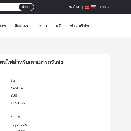
ขออ้าง
ค้นหา
|
Thai
ภาพ
ติดต่อเรา
ข่าว
คดี
ข่าว บริษัท
าทนไฟสำหรับเตาเผารถรับส่ง
จีน
KAMTAI
SGS
KTSICB6
50pcs
negotiable