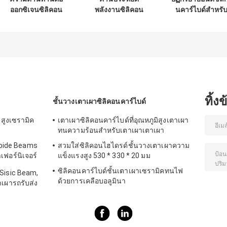
ออกซิเจนซิลิคอน
พลังงานซิลิคอน
นคาร์ไบด์สำหรั
คาร์ไบด์คาน
คาร์ไบด์ทนไฟ
เตาอุตสาหกรรม
สี่เหลี่ยมความแข็ง
สำหรับเซรามิคบุช
ความแข็งสูง
แรงสูงทนความร้อน
ชิ่ง
ทิ้ง
ชั้นวางเตาเผาซิลิคอนคาร์ไบด์
งสูงเซรามิค
เตาเผาซิลิคอนคาร์ไบด์ที่อุณหภูมิสูงเตาเผา
ทนความร้อนสำหรับเตาเผาเตาเผา
rbide Beams
สวมใส่ซิลิคอนไฮไดรด์ชั้นวางเตาเผาความ
ฟอร์นิเจอร์
แข็งแรงสูง 530 * 330 * 20 มม
ซิลิคอนคาร์ไบด์ชั้นเตาเผาเซรามิคทนไฟ
Sisic Beam,
ด้วยการเคลือบอลูมินา
เผารถรับส่ง