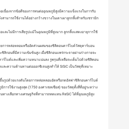
เนื่องจากข้อดีของการทนต่ออุณหภูมิสูงมีความแข็งแรงในการรับ
ึงสามารถใช้งานได้อย่างกว้างขวางในเตาเผาลูกกลิ้งสำหรับเซรามิก
ไม่มีการเสียรูปแม้ในอุณหภูมิที่สูงมาก ลูกกลิ้งแสดงอายุการใช้
ึ้นโดยการหล่อหลอมหรืออัดส่วนผสมของซิลิคอนคาร์ไบด์วัสดุคาร์บอน
โลหะซิลิกอนที่มีความเข้มข้นสูง เมื่อซิลิกอนแพร่กระจายผ่านร่างกายจะ
อนคาร์ไบด์และเพิ่มความหนาแน่นลง รูพรุนที่เหลือจะเต็มไปด้วยซิลิคอน
และความต้านทานต่อออกซิเจนสูงทำให้ SiSiC เป็นวัสดุที่เหมาะ
ัดขึ้นรูปด้วยแรงดันโดยการหล่อหลอมอัดหรือกดอัลฟาซิลิกอนคาร์ไบด์
ารใช้งานสูงสุด (1750 องศาเซลเซียส) ของวัสดุทั้งสี่ที่อยู่ระหว่าง
เป็นทางเลือกทางเศรษฐกิจที่สามารถทดแทน ReSiC ได้ที่อุณหภูมิสูง