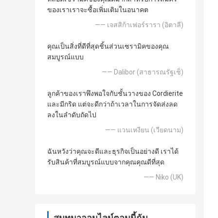
ของเราเราจะซื้อเพิ่มเติมในอนาคต
—— เจสสิก้าเฟอร์รารา (อิตาลี)
คุณเป็นสิ่งที่ดีที่สุดชิ้นส่วนเซรามิคของคุณ
สมบูรณ์แบบ
—— Dalibor (สาธารณรัฐเช็)
ลูกค้าของเราพึงพอใจกับชั้นวางของ Cordierite
และมีกริด แต่จะดีกว่าถ้าเวลาในการจัดส่งลด
ลงในลำดับถัดไป
—— แวนเหงียน (เวียดนาม)
ฉันหวังว่าคุณจะดีและธุรกิจเป็นอย่างดี เราได้
รับสินค้าที่สมบูรณ์แบบจากคุณคุณดีที่สุด
—— Niko (UK)
สนทนาออนไลน์ตอนนี้ฉัน