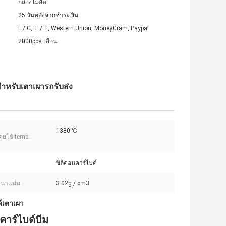
กล่องไม้อัด
25 วันหลังจากชำระเงิน
L / C, T / T, Western Union, MoneyGram, Paypal
2000pcs เดือน
ำหรับเตาเผารถรับส่ง
1380 ℃
โดยใช้ temp:
ซิลิคอนคาร์ไบด์
นาแน่น:
3.02g / cm3
์เตาเผา
คาร์ไบด์บีม