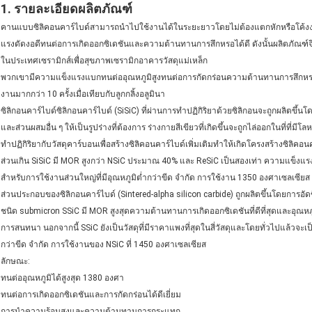
1. รายละเอียดผลิตภัณฑ์
คานแบบซิลิคอนคาร์ไบด์สามารถนำไปใช้งานได้ในระยะยาวโดยไม่ต้องแตกหักหรือโค้งงอ
แรงดัดงอดีทนต่อการเกิดออกซิเดชันและความต้านทานการสึกหรอได้ดี ดังนั้นผลิตภัณฑ์จ
ในประเทศเซรามิกส์เพื่อสุขภาพเซรามิกอาคารวัสดุแม่เหล็ก
พวกเขามีความแข็งแรงแบกทนต่ออุณหภูมิสูงทนต่อการกัดกร่อนความต้านทานการสึกหรอและ
งานมากกว่า 10 ครั้งเมื่อเทียบกับลูกกลิ้งอลูมินา
ซิลิกอนคาร์ไบด์ซิลิกอนคาร์ไบด์ (SiSiC) ที่ผ่านการทำปฏิกิริยาด้วยซิลิกอนจะถูกผลิตข
และส่วนผสมอื่น ๆ ให้เป็นรูปร่างที่ต้องการ ร่างกายสีเขียวที่เกิดขึ้นจะถูกไล่ออกในที่ที่มี
ทำปฏิกิริยากับวัสดุคาร์บอนเพื่อสร้างซิลิคอนคาร์ไบด์เพิ่มเติมทำให้เกิดโครงสร้างซิลิค
ส่วนเกิน SiSiC มี MOR สูงกว่า NSiC ประมาณ 40% และ ReSiC เป็นสองเท่า ความแข็งแรง
สำหรับการใช้งานส่วนใหญ่ที่มีอุณหภูมิต่ำกว่าขีด จำกัด การใช้งาน 1350 องศาเซลเซียส
ส่วนประกอบของซิลิกอนคาร์ไบด์ (Sintered-alpha silicon carbide) ถูกผลิตขึ้นโดยการอ
ชนิด submicron SSiC มี MOR สูงสุดความต้านทานการเกิดออกซิเดชันที่ดีที่สุดและอุณหภูมิก
การสนทนา นอกจากนี้ SSiC ยังเป็นวัสดุที่มีราคาแพงที่สุดในสี่วัสดุและโดยทั่วไปแล้วจะ
กว่าขีด จำกัด การใช้งานของ NSiC ที่ 1450 องศาเซลเซียส
ลักษณะ:
ทนต่ออุณหภูมิได้สูงสุด 1380 องศา
ทนต่อการเกิดออกซิเดชันและการกัดกร่อนได้ดีเยี่ยม
การนำความร้อนสูงและความต้านทานการกระแทก