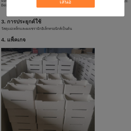
เสนอ
มือกับมหาวิทยาลัยที่มีชื่อเสียง เช่น Liaoning University of Science and Technology,
Beijing University of Science and Technology
3. การประยุกต์ใช้
วัสดุแม่เหล็กและผงเซรามิกอิเล็กทรอนิกส์เป็นต้น
4. แพ็คเกจ