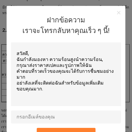
มีการใช้กันอย่างแพร่หลายในเตาเผาที่มีอุณหภูมิสูง เช่นวัสดุแม่เหล็กและเซรามิกอิเล็ก
ทรอนิกส์เป็นต้น
ฝากข้อความ
เราจะโทรกลับหาคุณเร็ว ๆ นี้!
2. ข้อมูลทางเทคนิค
มัลไลท์
ความหนาแน่น (g/cm3)
2.0
ความพรุนที่ชัดเจน (%)
26.00 น
อุณหภูมิห้อง
10.0
ความแข็งแรงดัด (MPA)
CYCLE ใช้เวลา
＞60
ความได้เปรียบ
ความแข็งแรงสูง
แอปพลิเคชัน
เตาอุตสาหกรรม
โดยใช้อุณหภูมิ
<1320℃
นอกจากนี้เรายังสามารถเปลี่ยนแปลงตามเงื่อนไขการใช้งานของคุณ ผลิตภัณฑ์ที่ดีไม่
ได้มาจากข้อมูล แต่มาจากประสิทธิภาพที่แท้จริง การได้เห็นคือการเชื่อ!
เรามีอุปกรณ์ตรวจจับระดับมืออาชีพ
เรามีเป้าหมายเพื่อปรับปรุง R&D และกระบวนการผลิตและอุปกรณ์นอกจากนี้เรายังร่วม