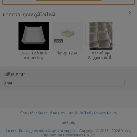
อุณหภูมิไฟไหม้
มากกว่า
ความพรุนปรากฏ
เทอร์เนอร์ทนความ
การต่อต้าน
ความท
15-20 เปอร์เซ็นต์
ร้อนสูง 1250
ความชื้นสูง
ยาวนาน ซาเ
ถาดเผาวัสดุ
Sagger หมัดที่มี
ทนทานกั
Cordierite-mullite
ความแข็งแกร่งที่
ร้อนส
เหมาะสำหรับใช้
ออกแบบมาเพื่อเก็บ
งานเผาใน
ความร้อนและ
เปลี่ยนภาษา
อุตสาหกรรม
ป้องกันความชื้นใน
สภาพแวดล้อมที่
Thai
รุนแรง
บ้าน
|
เกี่ยวกับเรา
|
ติดต่อเรา
|
แผนผังเว็บไซต์
|
Privacy Policy
สก์ท็อปดู
จีน เซรามิค saggers กล่องวัสดุทนไฟ supplier.
Copyright © 2017 - 2026 Yixing
City Kam Tai Refractories Co.,ltd.