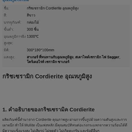
ชื่อ:
กริชเซรามิก Cordierite อุณหภูมิสูง
สี:
สีขาว
บรรจุุภัณฑ์:
กล่องไม้
ขั้นต่ำ:
300 ชิ้น
อุณหภูมิการยิง
1300℃
สูงสุด:
มิติ:
300*180*100mm
สาเกอร์ ที่ทนทานกับอุณหภูมิสูง
สเตาไทต์เซรามิก ไฟ Sagger
แสงสูง:
,
,
โคร์เดอไรท์ เซรามิก ซาเกอร์
กริชเซรามิก Cordierite อุณหภูมิสูง
1. คำอธิบายของกริชเซรามิค Cordierite
ผลิตภัณฑ์นี้ทำมาจาก Cordierite คุณภาพสูง ผ่านการขึ้นรูปด้วยความดันสูงและการ
เผาผนึก ทำให้ Mullite เป็นเฟสหลัก มีคุณสมบัติทนต่อแรงกระแทกจากความร้อนได้ดี
มีความแข็งแรงสูง ไม่เสียรูป ไม่หดตัว ไม่เกิดตะกรัน และข้อดีอื่นๆ