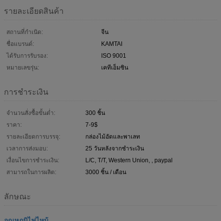
รายละเอียดสินค้า
สถานที่กำเนิด:
จีน
ชื่อแบรนด์:
KAMTAI
ได้รับการรับรอง:
ISO 9001
หมายเลขรุ่น:
เคทีเอ็มซิน
การชำระเงิน
จำนวนสั่งซื้อขั้นต่ำ:
300 ชิ้น
ราคา:
7-9$
รายละเอียดการบรรจุ:
กล่องไม้อัดและพาเลท
เวลาการส่งมอบ:
25 วันหลังจากชำระเงิน
เงื่อนไขการชำระเงิน:
L/C, T/T, Western Union, , paypal
สามารถในการผลิต:
3000 ชิ้น / เดือน
ลักษณะ
อุณหภูมิไฟไหม้