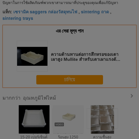
ปัญหาในการใช้ผลิตภัณฑ์พวกเขาสามารถมาที่ประตูของคุณเพื่อแก้ปัญหา
เซรามิค saggers กล่องวัสดุทนไฟ
sintering ถาด
แท็ก:
,
,
sintering trays
এর সেরা মূল্য পান
ความต้านทานต่อการสึกหรอของเตา
เผาสูง Mullite สำหรับเตาเผาแรงดัน
สูง
চালিয়ে
อุณหภูมิไฟไหม้
มากกว่า
ความพรุนปรากฏ
เทอร์เนอร์ทนความ
การต่อต้าน
ความท
15-20 เปอร์เซ็นต์
ร้อนสูง 1250
ความชื้นสูง
ยาวนาน ซาเ