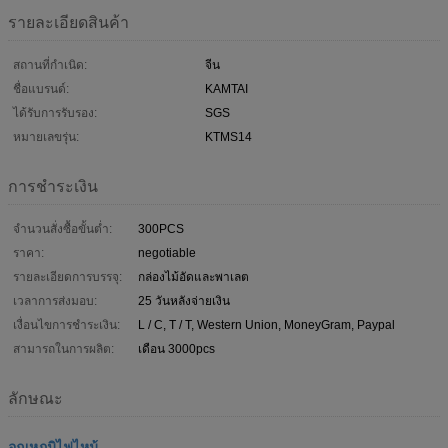
รายละเอียดสินค้า
สถานที่กำเนิด:
จีน
ชื่อแบรนด์:
KAMTAI
ได้รับการรับรอง:
SGS
หมายเลขรุ่น:
KTMS14
การชำระเงิน
จำนวนสั่งซื้อขั้นต่ำ:
300PCS
ราคา:
negotiable
รายละเอียดการบรรจุ:
กล่องไม้อัดและพาเลต
เวลาการส่งมอบ:
25 วันหลังจ่ายเงิน
เงื่อนไขการชำระเงิน:
L / C, T / T, Western Union, MoneyGram, Paypal
สามารถในการผลิต:
เดือน 3000pcs
ลักษณะ
อุณหภูมิไฟไหม้