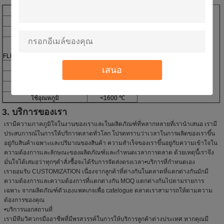
มัลไลท์
ความหนาแน่น (g / cm3)
2.4
กำลังรับน้ำหนักรวม (%)
26.00
อุณหภูมิห้อง
10.0
FLEXURAL STRENGTH (MPA)
วงจรการใช้เวลา
> 60
เสนอ
ความได้เปรียบ
ความแข็งแรงสูง
ใบสมัคร
เตาอุตสาหกรรม
ใช้อุณหภูมิ
<1600 ℃
3. บริการของเรา
เรามีความภาคภูมิใจในงานของเราและในผลิตภัณฑ์ที่หลากหลายที่เรานำเสนอ เรามี
ประสบการณ์ในการให้บริการตลาดทั่วโลก โปรดทราบว่าเวลาในการผลิตของเราขึ้น
อยู่กับสินค้าเฉพาะและปริมาณของสินค้า ความสำเร็จของเราขึ้นอยู่กับความเข้าใจใน
ความต้องการและลักษณะของผลิตภัณฑ์และกำหนดเวลาการตลาด ด้วยเหตุนี้เราจึง
มั่นใจได้เสมอว่าทุกๆคำสั่งซื้อจะได้รับการจัดส่งตรงเวลา•บริการที่กำหนดเอง
เรายอมรับ CUSTOMIZATION เนื่องจากลูกค้าที่ต่างกันในตลาดที่แตกต่างกันมักมี
ความต้องการและความต้องการที่แตกต่างกัน MOQ แตกต่างกันไปตามรายการ
เฉพาะ จากผลิตภัณฑ์ตัวเองแพคเกจเพื่อ catelogue ตลาดเราสามารถให้ตามความ
ต้องการของคุณ
•บริการนอกสถานที่
เรามีทีมวิศวกรมืออาชีพที่มีพรสวรรค์ในการให้บริการลูกค้าต่างประเทศ หากคุณมี