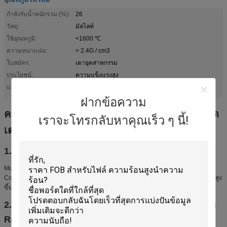
กำลังรับน้ำหนักรวม (%):
26
วัสดุ:
มัลไลท์
ใช้อุณหภูมิ:
<1600 ℃
ความหนาแน่น:
> 2.4G / cm3
ใบสมัคร:
เตาอุตสาหกรรม
ประโยชน์:
ความแข็งแรงสูง
เซรามิค saggers กล่องวัสดุทนไฟ
refractory box
แสงสูง:
,
ฝากข้อความ
ความต้านทานต่อการสึกหรอสูง Refraactory ถาด
เราจะโทรกลับหาคุณเร็ว ๆ นี้!
เตาเผา Mullite สำหรับเตาเผาแบบกด
1. คำอธิบายของถาดเตาเผา Mullite
Mullite เป็นวัสดุที่ดีเยี่ยมเนื่องจากมีเสถียรภาพและทนต่ออุณหภูมิสูง มันคล้ายกับ
Cordierite แม้ว่าจะไม่ดีเท่าฉนวนและมีค่าสัมประสิทธิ์การขยายตัวทางความร้อนที่สูง
ขึ้น โดยปกติจะใช้ในชิ้นส่วนแลกเปลี่ยนความร้อนและฉนวนไฟฟ้า
2. Deatails สำหรับถาดเตาเผาทนไฟสำหรับ Sintering
Rare Earth ผงและรงควัตถุ