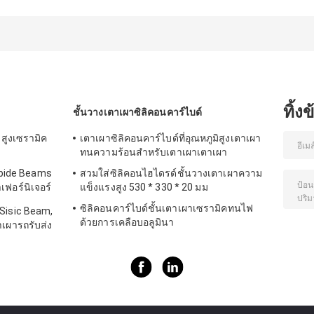
ออกแบบมาสำหรับ
คาร์ไบด์ ผืนเตาอบ
Boosted with
การเผาในเตาเผา
ชั้นอุตสาหกรรม ผืน
Silicon Carbid
ให้ความเสถียรทาง
เตาอบ ผืนเตาอบที่
Kiln Shelves 10
ความร้อนและ
ให้ความมั่นคงทาง
30mm Thicknes
ทนทานต่อการ
ความร้อนที่ดี
สึกหรอ
ทิ้ง
ชั้นวางเตาเผาซิลิคอนคาร์ไบด์
งสูงเซรามิค
เตาเผาซิลิคอนคาร์ไบด์ที่อุณหภูมิสูงเตาเผา
ทนความร้อนสำหรับเตาเผาเตาเผา
rbide Beams
สวมใส่ซิลิคอนไฮไดรด์ชั้นวางเตาเผาความ
ฟอร์นิเจอร์
แข็งแรงสูง 530 * 330 * 20 มม
ซิลิคอนคาร์ไบด์ชั้นเตาเผาเซรามิคทนไฟ
Sisic Beam,
ด้วยการเคลือบอลูมินา
เผารถรับส่ง