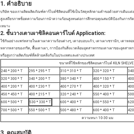
1. คำอธิบาย
บริษัท ของเราผลิตผลิตภัณฑ์คาร์ไบด์ซิลิคอนที่ใช้เป็นวัสดุหลักตามคำขอด้วยสารเติมแต
สูงเสถียรภาพช็อตความร้อนการนำความร้อนสูงทนต่อการสึกหรอคุณสมบัติป้องกันการกัดก
เหมาะ
2. ชั้นวางเตาเผาซิลิคอนคาร์ไบด์ Application:
ใช้กันอย่างแพร่หลายในเตาเผาความร้อนต่างๆ, เตาอบอบแก้ว, เตาเผาเซรามิก, เตาหลอ
หลากหลายของกริด, พื้นเตาเผา, การป้องกันสิ่งแวดล้อมอุตสาหกรรมเตาเผาขยะอุตสาหก
หรือสูงกว่าผลิตภัณฑ์ที่คล้ายคลึงกันในประเทศและต่างประเทศ
ขนาดที่ใช้หลักของซิลิคอนคาร์ไบด์ KILN SHELV
240 * 200 * T
295 * 295 * T
310 * 310 * T
320 * 320 * T
340
320 * 300 * T
340 * 200 * T
380 * 340 * T
400 * 150 * T
400
400 * 200 * T
400 * 230 * T
400 * 270 * T
400 * 320 * T
400
450 * 450 * T
400 * 215 * T
320 * 240 * T
550 * 400 * T
500
600 * 500 * T
530 * 330 * T
600 * 400 * T
600 * 550 * T
620
700 * 500 * T
550 * 500 * T
500 * 480 * T
600 * 400 * T
420
ความหนา 10-30 มม
3. คุณสมบัติ