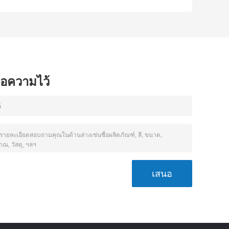
Shelves Square
Refractory
e
Shelves for
Silicon Carbide
-
Optimal and
Kiln Shelves with
s
Consistent Firing
High Durability
Efficiency
ข้อความไว้