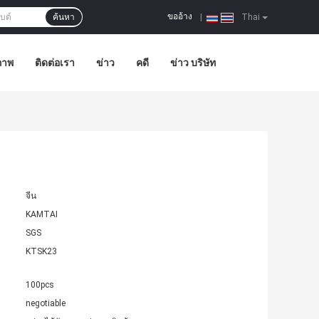
ขออ้าง
ค้นหา
|
Thai
ภาพ
ติดต่อเรา
ข่าว
คดี
ข่าว บริษัท
จีน
KAMTAI
SGS
KTSK23
100pcs
negotiable